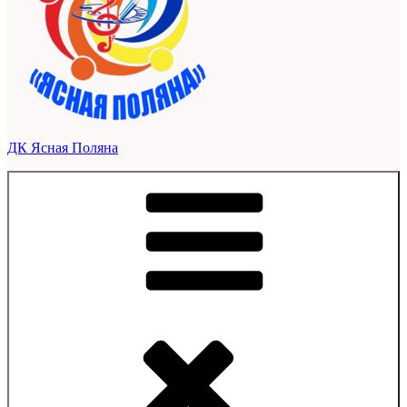
ДК Ясная Поляна