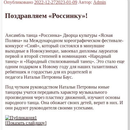
Опубликовано
2022-12-27
2023-01-09
Автор:
Admin
Поздравляем «Россинку»!
Ансамбль танца «Россинка» Дворца культуры «Ясная
Поляна» на Международном хореографическом фестивале-
конкурсе «Сияй», который состоялся в минувшие
выходные в Новокузнецке, завоевал дипломы лауреатов
первой и второй степеней в номинациях «Народный
танец» и «Народный стилизованный танец». Это стало еще
одним подарком к Новому году для наших талантливых
ребятишек и гордостью для их родителей и
педагога Натальи Петровны Баус.
Под чутким руководством Натальи Петровны юные
танцоры учатся передавать характер музыкального
произведения через пластику движений, изучают основы
народного танца. Она обожает своих детей, верит в них. И
они радуют руководителя своими успехами.
[Показать слайдшоу]