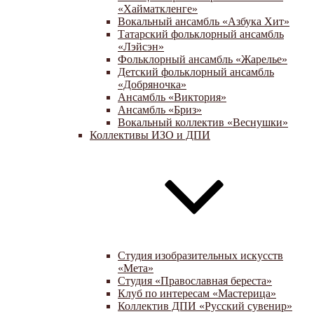
«Хайматкленге»
Вокальный ансамбль «Азбука Хит»
Татарский фольклорный ансамбль
«Лэйсэн»
Фольклорный ансамбль «Жарелье»
Детский фольклорный ансамбль
«Добряночка»
Ансамбль «Виктория»
Ансамбль «Бриз»
Вокальный коллектив «Веснушки»
Коллективы ИЗО и ДПИ
Студия изобразительных искусств
«Мета»
Студия «Православная береста»
Клуб по интересам «Мастерица»
Коллектив ДПИ «Русский сувенир»