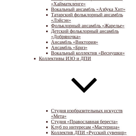
«Хайматкленге»
Вокальный ансамбль «Азбука Хит»
Татарский фольклорный ансамбль
«Лэйсэн»
Фольклорный ансамбль «Жарелье»
Детский фольклорный ансамбль
«Добряночка»
Ансамбль «Виктория»
Ансамбль «Бриз»
Вокальный коллектив «Веснушки»
Коллективы ИЗО и ДПИ
Студия изобразительных искусств
«Мета»
Студия «Православная береста»
Клуб по интересам «Мастерица»
Коллектив ДПИ «Русский сувенир»