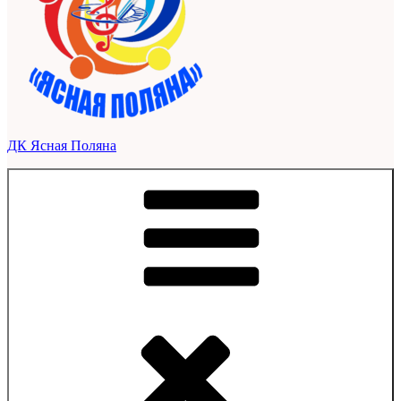
ДК Ясная Поляна