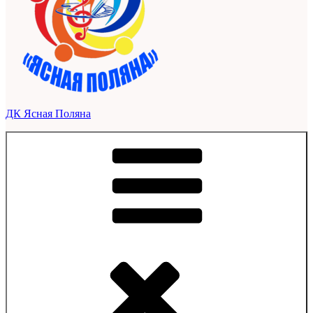
ДК Ясная Поляна