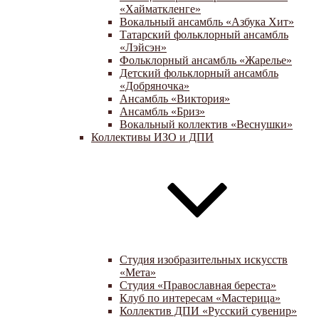
«Хайматкленге»
Вокальный ансамбль «Азбука Хит»
Татарский фольклорный ансамбль
«Лэйсэн»
Фольклорный ансамбль «Жарелье»
Детский фольклорный ансамбль
«Добряночка»
Ансамбль «Виктория»
Ансамбль «Бриз»
Вокальный коллектив «Веснушки»
Коллективы ИЗО и ДПИ
Студия изобразительных искусств
«Мета»
Студия «Православная береста»
Клуб по интересам «Мастерица»
Коллектив ДПИ «Русский сувенир»