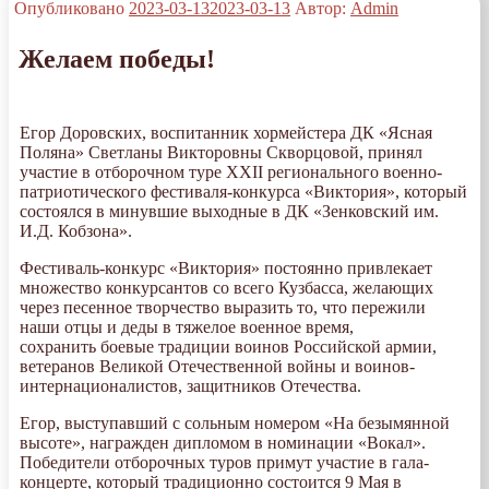
Опубликовано
2023-03-13
2023-03-13
Автор:
Admin
Желаем победы!
Егор Доровских, воспитанник хормейстера ДК «Ясная
Поляна» Светланы Викторовны Скворцовой, принял
участие в отборочном туре XXII регионального военно-
патриотического фестиваля-конкурса «Виктория», который
состоялся в минувшие выходные в ДК «Зенковский им.
И.Д. Кобзона».
Фестиваль-конкурс «Виктория» постоянно привлекает
множество конкурсантов со всего Кузбасса, желающих
через песенное творчество выразить то, что пережили
наши отцы и деды в тяжелое военное время,
сохранить боевые традиции воинов Российской армии,
ветеранов Великой Отечественной войны и воинов-
интернационалистов, защитников Отечества.
Егор, выступавший с сольным номером «На безымянной
высоте», награжден дипломом в номинации «Вокал».
Победители отборочных туров примут участие в гала-
концерте, который традиционно состоится 9 Мая в