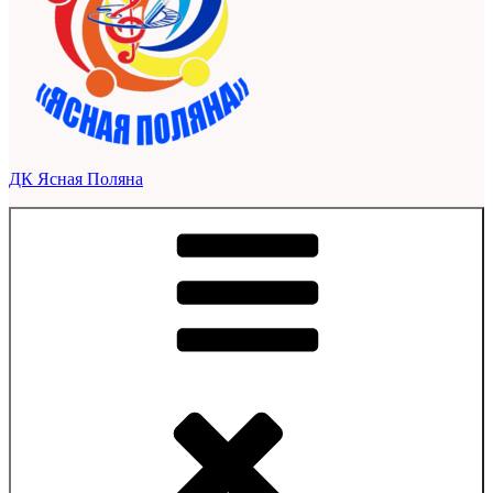
ДК Ясная Поляна