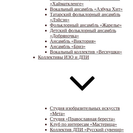
«Хайматкленге»
Вокальный ансамбль «Азбука Хит»
Татарский фольклорный ансамбль
«Лэйсэн»
Фольклорный ансамбль «Жарелье»
Детский фольклорный ансамбль
«Добряночка»
Ансамбль «Виктория»
Ансамбль «Бриз»
Вокальный коллектив «Веснушки»
Коллективы ИЗО и ДПИ
Студия изобразительных искусств
«Мета»
Студия «Православная береста»
Клуб по интересам «Мастерица»
Коллектив ДПИ «Русский сувенир»