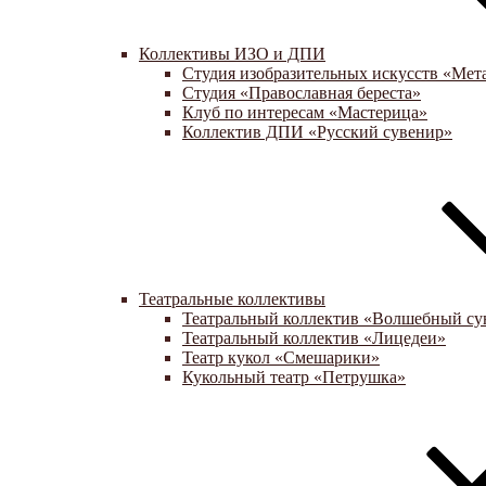
Коллективы ИЗО и ДПИ
Студия изобразительных искусств «Мет
Студия «Православная береста»
Клуб по интересам «Мастерица»
Коллектив ДПИ «Русский сувенир»
Театральные коллективы
Театральный коллектив «Волшебный су
Театральный коллектив «Лицедеи»
Театр кукол «Смешарики»
Кукольный театр «Петрушка»