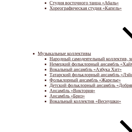
Студия восточного танца «Абаль»
Хореографическая студия «Капель»
Музыкальные коллективы
Народный самодеятельный коллектив, х
Немецкий фольклорный ансамбль «Хай
Вокальный ансамбль «Азбука Хит»
Татарский фольклорный ансамбль «Лэй
Фольклорный ансамбль «Жарелье»
Детский фольклорный ансамбль «Добря
Ансамбль «Виктория»
Ансамбль «Бриз»
Вокальный коллектив «Веснушки»