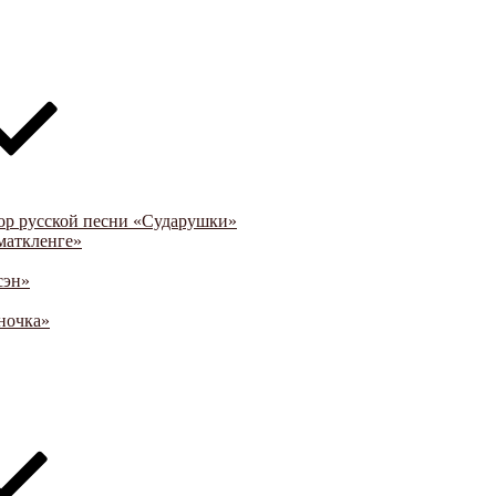
ор русской песни «Сударушки»
маткленге»
сэн»
ночка»