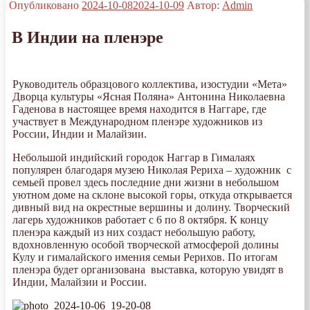
Опубликовано
2024-10-08
2024-10-09
Автор:
Admin
В Индии на пленэре
Руководитель образцового коллектива, изостудии «Мета»
Дворца культуры «Ясная Поляна» Антонина Николаевна
Гаденова в настоящее время находится в Наггаре, где
участвует в Международном пленэре художников из
России, Индии и Малайзии.
Небольшой индийский городок Наггар в Гималаях
популярен благодаря музею Николая Рериха – художник с
семьей провел здесь последние дни жизни в небольшом
уютном доме на склоне высокой горы, откуда открывается
дивный вид на окрестные вершины и долину. Творческий
лагерь художников работает с 6 по 8 октября. К концу
пленэра каждый из них создаст небольшую работу,
вдохновленную особой творческой атмосферой долины
Кулу и гималайского имения семьи Рерихов. По итогам
пленэра будет организована выставка, которую увидят в
Индии, Малайзии и России.