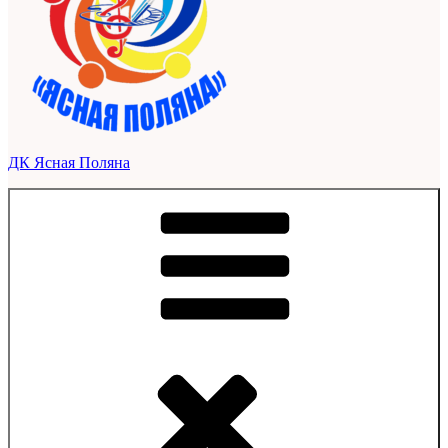
ДК Ясная Поляна