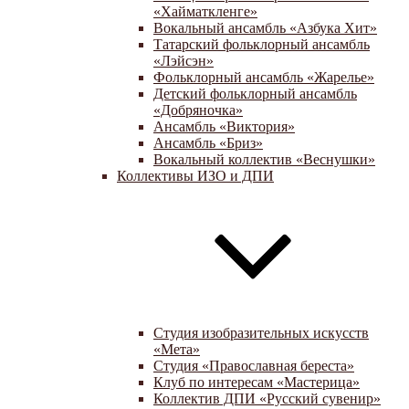
«Хайматкленге»
Вокальный ансамбль «Азбука Хит»
Татарский фольклорный ансамбль
«Лэйсэн»
Фольклорный ансамбль «Жарелье»
Детский фольклорный ансамбль
«Добряночка»
Ансамбль «Виктория»
Ансамбль «Бриз»
Вокальный коллектив «Веснушки»
Коллективы ИЗО и ДПИ
Студия изобразительных искусств
«Мета»
Студия «Православная береста»
Клуб по интересам «Мастерица»
Коллектив ДПИ «Русский сувенир»