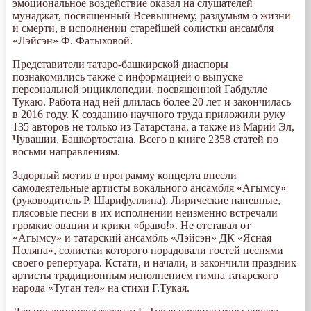
эмоциональное воздействие оказал на слушателей
мунаджат, посвященный Всевышнему, раздумьям о жизни
и смерти, в исполнении старейшей солистки ансамбля
«Лэйсэн» Ф. Фатыховой.
Представители татаро-башкирской диаспоры
познакомились также с информацией о выпуске
персональной энциклопедии, посвященной Габдулле
Тукаю. Работа над ней длилась более 20 лет и закончилась
в 2016 году. К созданию научного труда приложили руку
135 авторов не только из Татарстана, а также из Марий Эл,
Чувашии, Башкортостана. Всего в книге 2358 статей по
восьми направлениям.
Задорный мотив в программу концерта внесли
самодеятельные артисты вокального ансамбля «Агымсу»
(руководитель Р. Шарифуллина). Лирические напевные,
плясовые песни в их исполнении неизменно встречали
громкие овации и крики «браво!». Не отставал от
«Агымсу» и татарский ансамбль «Лэйсэн» ДК «Ясная
Поляна», солистки которого порадовали гостей песнями
своего репертуара. Кстати, и начали, и закончили праздник
артисты традиционным исполнением гимна татарского
народа «Туган тел» на стихи Г.Тукая.