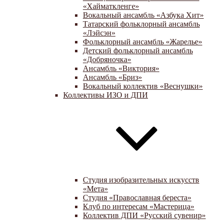
«Хайматкленге»
Вокальный ансамбль «Азбука Хит»
Татарский фольклорный ансамбль
«Лэйсэн»
Фольклорный ансамбль «Жарелье»
Детский фольклорный ансамбль
«Добряночка»
Ансамбль «Виктория»
Ансамбль «Бриз»
Вокальный коллектив «Веснушки»
Коллективы ИЗО и ДПИ
Студия изобразительных искусств
«Мета»
Студия «Православная береста»
Клуб по интересам «Мастерица»
Коллектив ДПИ «Русский сувенир»