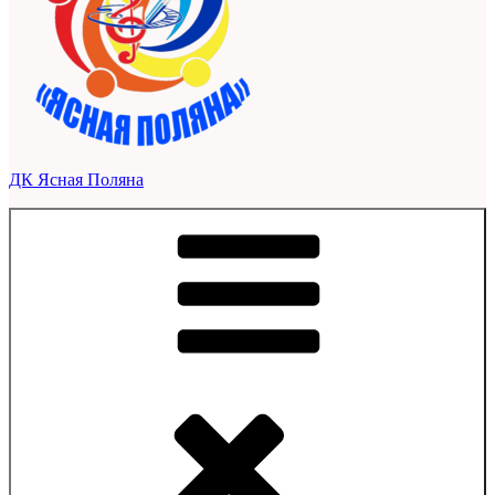
ДК Ясная Поляна