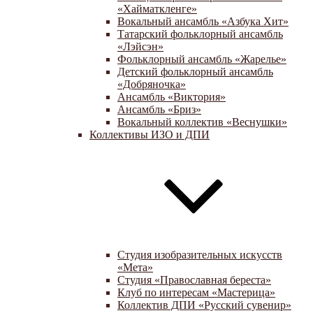
«Хайматкленге»
Вокальный ансамбль «Азбука Хит»
Татарский фольклорный ансамбль
«Лэйсэн»
Фольклорный ансамбль «Жарелье»
Детский фольклорный ансамбль
«Добряночка»
Ансамбль «Виктория»
Ансамбль «Бриз»
Вокальный коллектив «Веснушки»
Коллективы ИЗО и ДПИ
Студия изобразительных искусств
«Мета»
Студия «Православная береста»
Клуб по интересам «Мастерица»
Коллектив ДПИ «Русский сувенир»