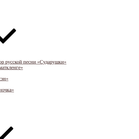
ор русской песни «Сударушки»
маткленге»
сэн»
ночка»