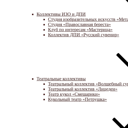
Коллективы ИЗО и ДПИ
Студия изобразительных искусств «Мет
Студия «Православная береста»
Клуб по интересам «Мастерица»
Коллектив ДПИ «Русский сувенир»
Театральные коллективы
Театральный коллектив «Волшебный су
Театральный коллектив «Лицедеи»
Театр кукол «Смешарики»
Кукольный театр «Петрушка»