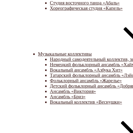
Студия восточного танца «Абаль»
Хореографическая студия «Капель»
Музыкальные коллективы
Народный самодеятельный коллектив, х
Немецкий фольклорный ансамбль «Хай
Вокальный ансамбль «Азбука Хит»
Татарский фольклорный ансамбль «Лэй
Фольклорный ансамбль «Жарелье»
Детский фольклорный ансамбль «Добря
Ансамбль «Виктория»
Ансамбль «Бриз»
Вокальный коллектив «Веснушки»