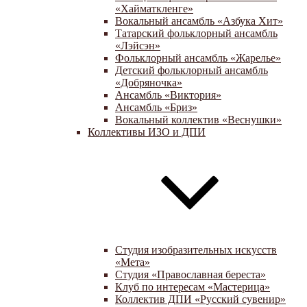
«Хайматкленге»
Вокальный ансамбль «Азбука Хит»
Татарский фольклорный ансамбль
«Лэйсэн»
Фольклорный ансамбль «Жарелье»
Детский фольклорный ансамбль
«Добряночка»
Ансамбль «Виктория»
Ансамбль «Бриз»
Вокальный коллектив «Веснушки»
Коллективы ИЗО и ДПИ
Студия изобразительных искусств
«Мета»
Студия «Православная береста»
Клуб по интересам «Мастерица»
Коллектив ДПИ «Русский сувенир»