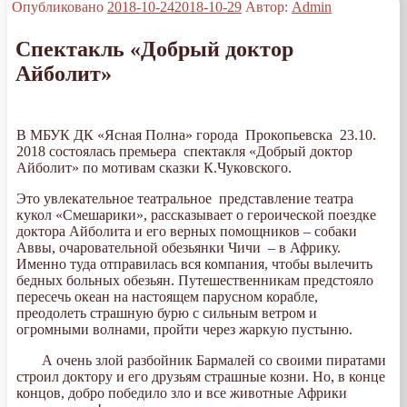
Опубликовано
2018-10-24
2018-10-29
Автор:
Admin
Спектакль «Добрый доктор
Айболит»
В МБУК ДК «Ясная Полна» города Прокопьевска 23.10.
2018 состоялась премьера спектакля «Добрый доктор
Айболит» по мотивам сказки К.Чуковского.
Это увлекательное театральное представление театра
кукол «Смешарики», рассказывает о героической поездке
доктора Айболита и его верных помощников – собаки
Аввы, очаровательной обезьянки Чичи – в Африку.
Именно туда отправилась вся компания, чтобы вылечить
бедных больных обезьян. Путешественникам предстояло
пересечь океан на настоящем парусном корабле,
преодолеть страшную бурю с сильным ветром и
огромными волнами, пройти через жаркую пустыню.
А очень злой разбойник Бармалей со своими пиратами
строил доктору и его друзьям страшные козни. Но, в конце
концов, добро победило зло и все животные Африки