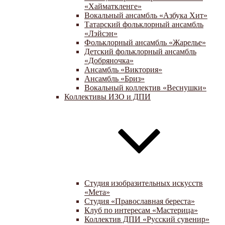
«Хайматкленге»
Вокальный ансамбль «Азбука Хит»
Татарский фольклорный ансамбль
«Лэйсэн»
Фольклорный ансамбль «Жарелье»
Детский фольклорный ансамбль
«Добряночка»
Ансамбль «Виктория»
Ансамбль «Бриз»
Вокальный коллектив «Веснушки»
Коллективы ИЗО и ДПИ
Студия изобразительных искусств
«Мета»
Студия «Православная береста»
Клуб по интересам «Мастерица»
Коллектив ДПИ «Русский сувенир»