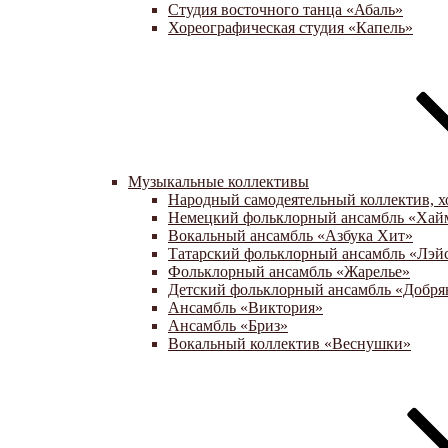
Студия восточного танца «Абаль»
Хореографическая студия «Капель»
Музыкальные коллективы
Народный самодеятельный коллектив, х
Немецкий фольклорный ансамбль «Хай
Вокальный ансамбль «Азбука Хит»
Татарский фольклорный ансамбль «Лэй
Фольклорный ансамбль «Жарелье»
Детский фольклорный ансамбль «Добря
Ансамбль «Виктория»
Ансамбль «Бриз»
Вокальный коллектив «Веснушки»