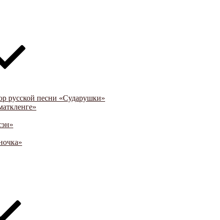
ор русской песни «Сударушки»
маткленге»
сэн»
ночка»