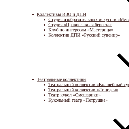
Коллективы ИЗО и ДПИ
Студия изобразительных искусств «Мет
Студия «Православная береста»
Клуб по интересам «Мастерица»
Коллектив ДПИ «Русский сувенир»
Театральные коллективы
Театральный коллектив «Волшебный су
Театральный коллектив «Лицедеи»
Театр кукол «Смешарики»
Кукольный театр «Петрушка»