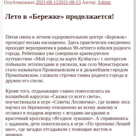
Опубликовано
2021-08-12
2021-08-13
Автор:
Admin
Лето в «Бережке» продолжается!
Пятая смена в летнем оздоровительном центре «Бережок»
проходит весьма насыщенно. Здесь практически ежедневно
проходят мероприятия в рамках 90-летнего юбилея родного
города. Ребятишки уже совершили краеведческое
путешествие «Мой город на карте Кузбасса»: с интересом
побывали летописцами и уяснили, как село Монастырское
стало называться Прокопьевским и в дальнейшем городом
Прокопьевском, сложили строчки гимна родного города и
дружно его спели.
Кроме того, отдыхающие славно повеселились на
волшебной карусели «Сказки со всего света»,
поучаствовали в игре «Советы Лесовичка», где хозяин леса
научил их бережному отношению ко всему живому и
оставил в подарок корзину с ягодами-загадками и
красочный кроссворд «Ягодное лукошко». А справившись
с заданием, дети повеселились в игре «По тропинке Леший
шел», где загадки отгадывали с помощью жестов и
мимики.