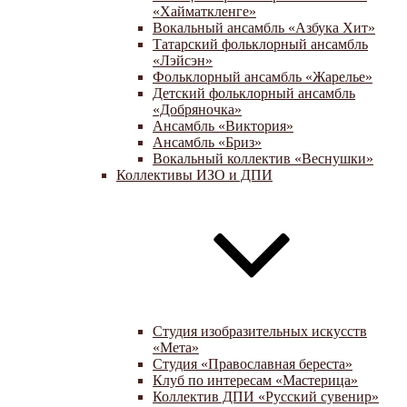
«Хайматкленге»
Вокальный ансамбль «Азбука Хит»
Татарский фольклорный ансамбль
«Лэйсэн»
Фольклорный ансамбль «Жарелье»
Детский фольклорный ансамбль
«Добряночка»
Ансамбль «Виктория»
Ансамбль «Бриз»
Вокальный коллектив «Веснушки»
Коллективы ИЗО и ДПИ
Студия изобразительных искусств
«Мета»
Студия «Православная береста»
Клуб по интересам «Мастерица»
Коллектив ДПИ «Русский сувенир»