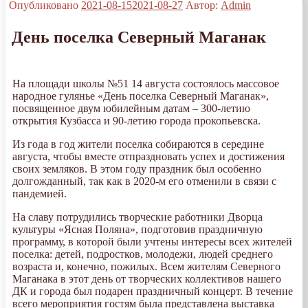
Опубликовано
2021-08-15
2021-08-27
Автор:
Admin
День поселка Северный Маганак
На площади школы №51 14 августа состоялось массовое
народное гулянье «День поселка Северный Маганак»,
посвященное двум юбилейным датам – 300-летию
открытия Кузбасса и 90-летию города прокопьевска.
Из года в год жители поселка собираются в середине
августа, чтобы вместе отпраздновать успех и достижения
своих земляков. В этом году праздник был особенно
долгожданный, так как в 2020-м его отменили в связи с
пандемией.
На славу потрудились творческие работники Дворца
культуры «Ясная Поляна», подготовив праздничную
программу, в которой были учтены интересы всех жителей
поселка: детей, подростков, молодежи, людей среднего
возраста и, конечно, пожилых. Всем жителям Северного
Маганака в этот день от творческих коллективов нашего
ДК и города был подарен праздничный концерт. В течение
всего мероприятия гостям была представлена выставка