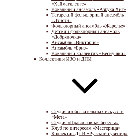
«Хайматкленге»
Вокальный ансамбль «Азбука Хит»
Татарский фольклорный ансамбль
«Лэйсэн»
Фольклорный ансамбль «Жарелье»
Детский фольклорный ансамбль
«Добряночка»
Ансамбль «Виктория»
Ансамбль «Бриз»
Вокальный коллектив «Веснушки»
Коллективы ИЗО и ДПИ
Студия изобразительных искусств
«Мета»
Студия «Православная береста»
Клуб по интересам «Мастерица»
Коллектив ДПИ «Русский сувенир»