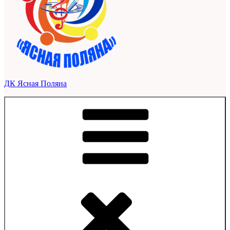
ДК Ясная Поляна