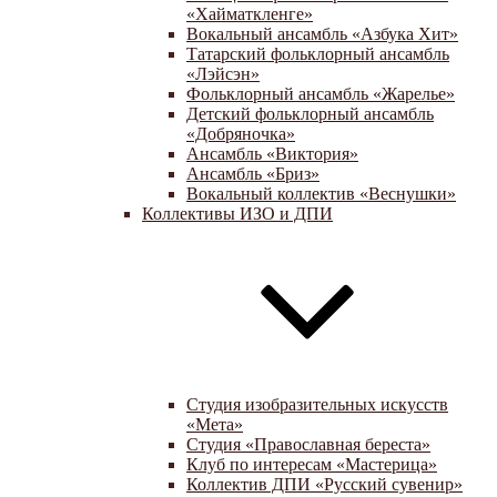
«Хайматкленге»
Вокальный ансамбль «Азбука Хит»
Татарский фольклорный ансамбль
«Лэйсэн»
Фольклорный ансамбль «Жарелье»
Детский фольклорный ансамбль
«Добряночка»
Ансамбль «Виктория»
Ансамбль «Бриз»
Вокальный коллектив «Веснушки»
Коллективы ИЗО и ДПИ
Студия изобразительных искусств
«Мета»
Студия «Православная береста»
Клуб по интересам «Мастерица»
Коллектив ДПИ «Русский сувенир»