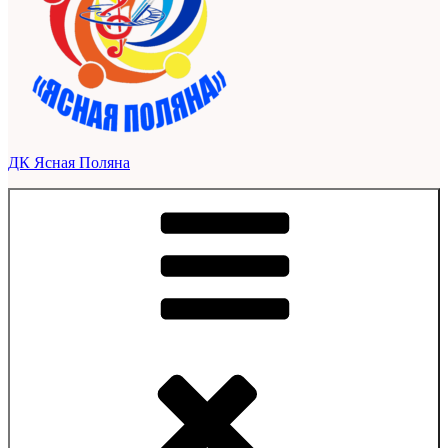
ДК Ясная Поляна