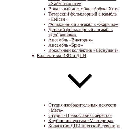
«Хайматкленге»
Вокальный ансамбль «Азбука Хит»
Татарский фольклорный ансамбль
«Лэйсэн»
Фольклорный ансамбль «Жарелье»
Детский фольклорный ансамбль
«Добряночка»
Ансамбль «Виктория»
Ансамбль «Бриз»
Вокальный коллектив «Веснушки»
Коллективы ИЗО и ДПИ
Студия изобразительных искусств
«Мета»
Студия «Православная береста»
Клуб по интересам «Мастерица»
Коллектив ДПИ «Русский сувенир»