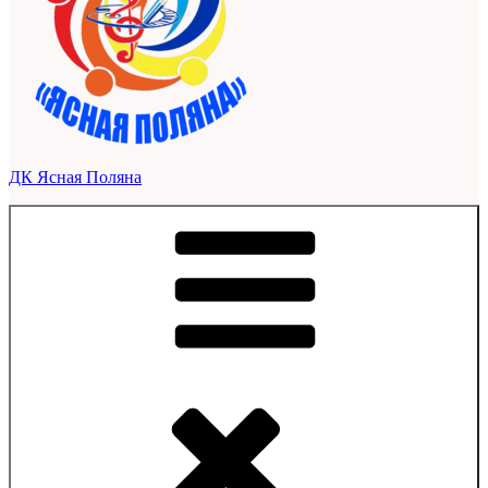
ДК Ясная Поляна