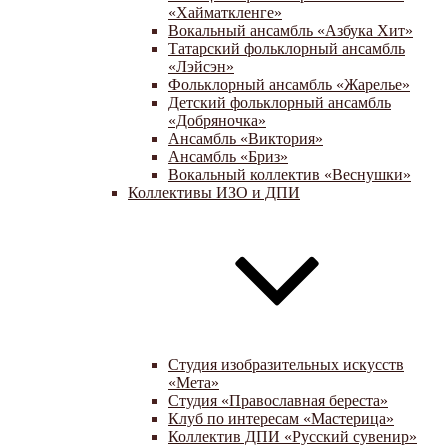
«Хайматкленге»
Вокальный ансамбль «Азбука Хит»
Татарский фольклорный ансамбль
«Лэйсэн»
Фольклорный ансамбль «Жарелье»
Детский фольклорный ансамбль
«Добряночка»
Ансамбль «Виктория»
Ансамбль «Бриз»
Вокальный коллектив «Веснушки»
Коллективы ИЗО и ДПИ
Студия изобразительных искусств
«Мета»
Студия «Православная береста»
Клуб по интересам «Мастерица»
Коллектив ДПИ «Русский сувенир»