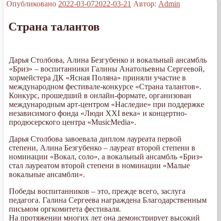
Опубликовано
2022-03-07
2022-03-21
Автор:
Admin
Страна талантов
Дарья Столбова, Алина Безгубенко и вокальный ансамбль
«Бриз» – воспитанники Галины Анатольевны Сергеевой,
хормейстера ДК «Ясная Поляна» приняли участие в
международном фестивале-конкурсе «Страна талантов».
Конкурс, прошедший в онлайн-формате, организован
международным арт-центром «Наследие» при поддержке
независимого фонда «Люди XXI века» и концертно-
продюсерского центра «MusicMedia».
Дарья Столбова завоевала диплом лауреата первой
степени, Алина Безгубенко – лауреат второй степени в
номинации «Вокал, соло», а вокальный ансамбль «Бриз»
стал лауреатом второй степени в номинации «Малые
вокальные ансамбли».
Победы воспитанников – это, прежде всего, заслуга
педагога. Галина Сергеева награждена Благодарственным
письмом оргкомитета фестиваля.
На протяжении многих лет она демонстрирует высокий