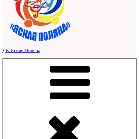
ДК Ясная Поляна