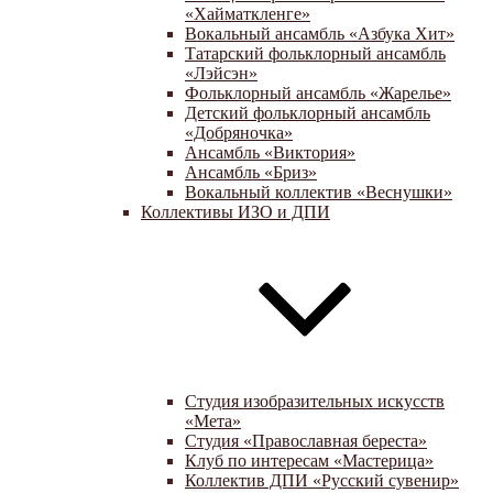
«Хайматкленге»
Вокальный ансамбль «Азбука Хит»
Татарский фольклорный ансамбль
«Лэйсэн»
Фольклорный ансамбль «Жарелье»
Детский фольклорный ансамбль
«Добряночка»
Ансамбль «Виктория»
Ансамбль «Бриз»
Вокальный коллектив «Веснушки»
Коллективы ИЗО и ДПИ
Студия изобразительных искусств
«Мета»
Студия «Православная береста»
Клуб по интересам «Мастерица»
Коллектив ДПИ «Русский сувенир»