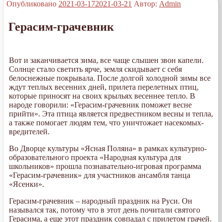
Опубликовано
2021-03-17
2021-03-21
Автор:
Admin
Герасим-грачевник
Вот и заканчивается зима, все чаще слышен звон капели.
Солнце стало светить ярче, земля скидывает с себя
белоснежные покрывала. После долгой холодной зимы все
ждут теплых весенних дней, прилета перелетных птиц,
которые приносят на своих крыльях весеннее тепло. В
народе говорили: «Герасим-грачевник поможет весне
прийти». Эта птица является предвестником весны и тепла,
а также помогает людям тем, что уничтожает насекомых-
вредителей.
Во Дворце культуры «Ясная Поляна» в рамках культурно-
образовательного проекта «Народная культура для
школьников» прошла познавательно-игровая программа
«Герасим-грачевник» для участников ансамбля танца
«Ясенки».
Герасим-грачевник – народный праздник на Руси. Он
назывался так, потому что в этот день почитали святого
Герасима, а еще этот праздник совпадал с прилетом грачей.