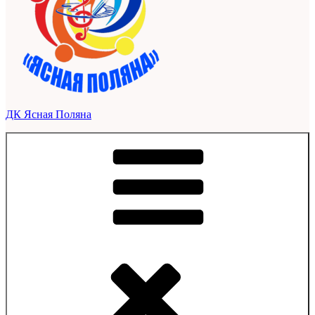
ДК Ясная Поляна